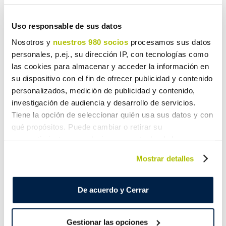
collaborators.
Uso responsable de sus datos
Nosotros y
nuestros 980 socios
procesamos sus datos
personales, p.ej., su dirección IP, con tecnologías como
Establish formulas and promote training
las cookies para almacenar y acceder la información en
actions
so our human team can develop
su dispositivo con el fin de ofrecer publicidad y contenido
professionally.
personalizados, medición de publicidad y contenido,
investigación de audiencia y desarrollo de servicios.
Tiene la opción de seleccionar quién usa sus datos y con
qué propósitos. Puede cambiar o retirar su
Respect the principles of equality
of
consentimiento en cualquier momento desde la
opportunities
and diversity
amongst workers.
Declaración de cookies o clicando en el Menú de
Mostrar detalles
consentimiento.
Obtenga más información sobre cómo se procesan sus
De acuerdo y Cerrar
To ensure that all our work centres
are safe
datos personales y establezca sus preferencias en la
and healthy spaces
, implementing preventive
sección de datos
. Puede cambiar o retirar su
Gestionar las opciones
consentimiento en cualquier momento en la Declaración