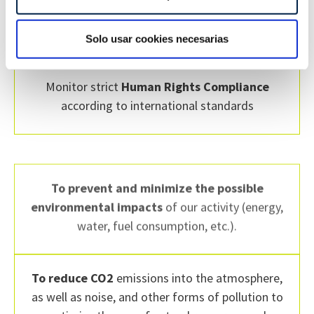
management systems in all workplaces to avoid
de cookies.
accidents at work.
Solo usar cookies necesarias
Las cookies de este sitio web se usan para personalizar
el contenido y los anuncios, ofrecer funciones de redes
sociales y analizar el tráfico. Además, compartimos
Monitor strict
Human Rights Compliance
información sobre el uso que haga del sitio web con
according to international standards
nuestros partners de redes sociales, publicidad y análisis
web, quienes pueden combinarla con otra información
que les haya proporcionado o que hayan recopilado a
partir del uso que haya hecho de sus servicios.
To prevent and minimize the possible
environmental impacts
of our activity (energy,
water, fuel consumption, etc.).
To reduce CO2
emissions into the atmosphere,
as well as noise, and other forms of pollution to