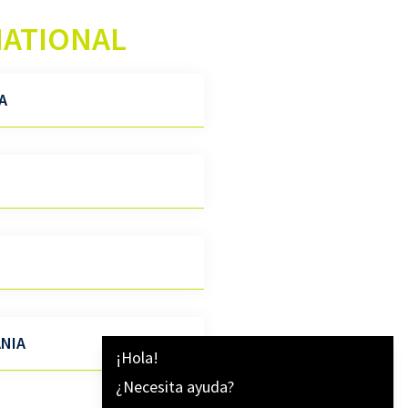
NATIONAL
A
NIA
¡Hola!
¿Necesita ayuda?