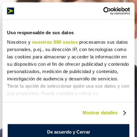
Uso responsable de sus datos
Nosotros y
nuestros 980 socios
procesamos sus datos
personales, p.ej., su dirección IP, con tecnologías como
las cookies para almacenar y acceder la información en
su dispositivo con el fin de ofrecer publicidad y contenido
personalizados, medición de publicidad y contenido,
investigación de audiencia y desarrollo de servicios.
Tiene la opción de seleccionar quién usa sus datos y con
qué propósitos. Puede cambiar o retirar su
consentimiento en cualquier momento desde la
Declaración de cookies o clicando en el Menú de
Mostrar detalles
consentimiento.
Obtenga más información sobre cómo se procesan sus
De acuerdo y Cerrar