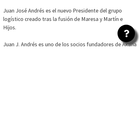
Juan José Andrés es el nuevo Presidente del grupo
logístico creado tras la fusión de Maresa y Martín e
Hijos.
Juan J. Andrés es uno de los socios fundadores de Akana
Capital, grupo inversor que ha liderado el proceso de
integración de ambas compañías, y cuenta con una
dilatada experiencia en multinacionales de servicios,
transporte y logística. En los últimos años ha ocupado,
entre otros, el cargo de Vicepresidente Ejecutivo para
Swissport International.
ANTERIOR
SIGUIENTE
Antonio Martín, Consejero Delegado del Grupo Maresa
Maresa Logística adquiere General Courier