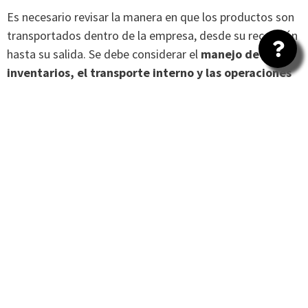
Es necesario revisar la manera en que los productos son
transportados dentro de la empresa, desde su recepción
hasta su salida. Se debe considerar el
manejo de
inventarios, el transporte interno y las operaciones
de carga y descarga.
Revisar los procesos de almacenamiento
Se debe analizar el espacio disponible, la disposición de
los productos, el control de inventarios, la utilización de
herramientas y
sistemas de almacenamiento
.
Evaluar la gestión de proveedores y clientes
Debemos analizar el tiempo de entrega o
lead time
, la
calidad de los productos recibidos y la satisfacción del