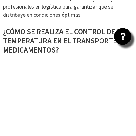
profesionales en logística para garantizar que se
distribuye en condiciones óptimas.
¿CÓMO SE REALIZA EL CONTROL DE
TEMPERATURA EN EL TRANSPORTE DE
MEDICAMENTOS?
Lo más importante que debes tener en cuenta para el
control de temperatura de los medicamentos durante su
transporte, es contar con una empresa de logística que
te proporcione un servicio de calidad para que la carga
viaje segura. Gracias a Maresa Logística, los fármacos se
mantienen siempre a temperatura constante porque
cuidamos al extremo los siguientes puntos básicos:
Transporte refrigerado