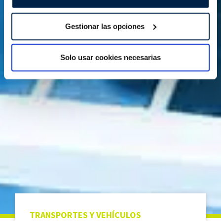
datos personales y establezca sus preferencias en la
sección de datos
. Puede cambiar o retirar su
Gestionar las opciones
consentimiento en cualquier momento en la Declaración
de cookies.
Solo usar cookies necesarias
Las cookies de este sitio web se usan para personalizar
el contenido y los anuncios, ofrecer funciones de redes
sociales y analizar el tráfico. Además, compartimos
información sobre el uso que haga del sitio web con
nuestros partners de redes sociales, publicidad y análisis
web, quienes pueden combinarla con otra información
que les haya proporcionado o que hayan recopilado a
partir del uso que haya hecho de sus servicios.
TRANSPORTES Y VEHÍCULOS