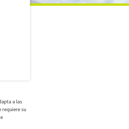
apta a las
 requiere su
de