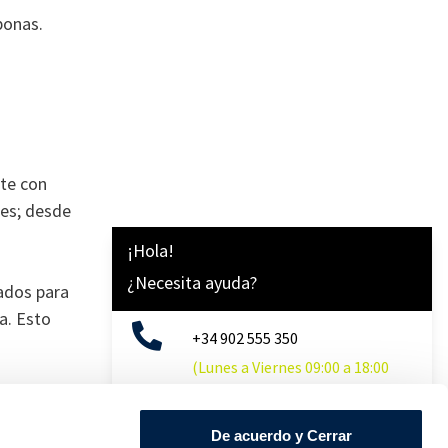
bonas.
nte con
les; desde
¡Hola!
¿Necesita ayuda?
ados para
a. Esto
+34 902 555 350
(Lunes a Viernes 09:00 a 18:00
horas)
no.
Formulario contacto
De acuerdo y Cerrar