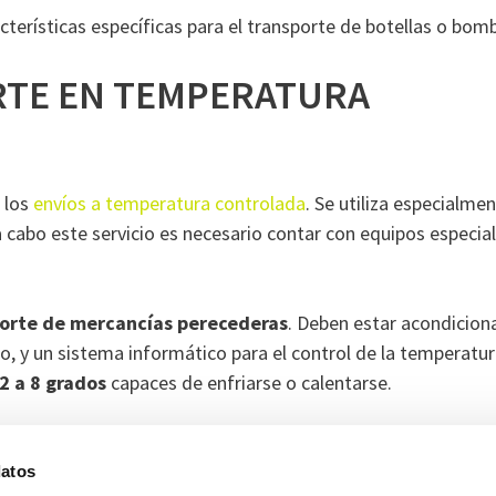
cterísticas específicas para el transporte de botellas o bom
RTE EN TEMPERATURA
 los
envíos a temperatura controlada
. Se utiliza especialme
 a cabo este servicio es necesario contar con equipos especia
porte de mercancías perecederas
. Deben estar acondicion
ño, y un sistema informático para el control de la temperatur
2 a 8 grados
capaces de enfriarse o calentarse.
tionar los cambios de temperatura
así como para realizar
portes depende el buen estado de las mercancías en su desti
datos