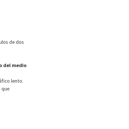
culos de dos
go del medio
áfico lento.
s que