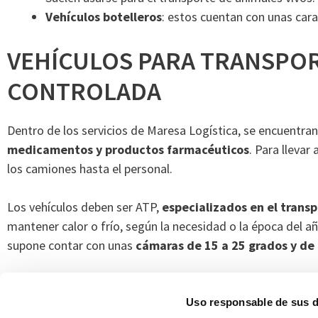
Vehículos botelleros
: estos cuentan con unas cara
VEHÍCULOS PARA TRANSPO
CONTROLADA
Dentro de los servicios de Maresa Logística, se encuentran
medicamentos y productos farmacéuticos
. Para llevar
los camiones hasta el personal.
Los vehículos deben ser ATP,
especializados en el trans
mantener calor o frío, según la necesidad o la época del a
supone contar con unas
cámaras de 15 a 25 grados y de 
El personal del vehículo deberá estar
preparado para ges
inspecciones. Del correcto funcionamiento de estos trans
Uso responsable de sus 