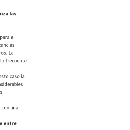
nza las
para el
cancías
ros. La
lo frecuente
 este caso la
nsiderables
os
 con una
e entre