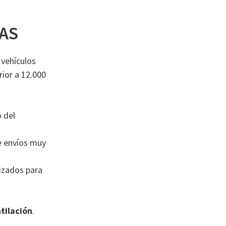
AS
 vehículos
rior a 12.000
o del
de envíos muy
lizados para
tilación
.