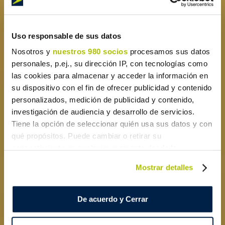
Uso responsable de sus datos
Nosotros y
nuestros 980 socios
procesamos sus datos
personales, p.ej., su dirección IP, con tecnologías como
las cookies para almacenar y acceder la información en
su dispositivo con el fin de ofrecer publicidad y contenido
personalizados, medición de publicidad y contenido,
investigación de audiencia y desarrollo de servicios.
Tiene la opción de seleccionar quién usa sus datos y con
qué propósitos. Puede cambiar o retirar su
consentimiento en cualquier momento desde la
Declaración de cookies o clicando en el Menú de
Mostrar detalles
consentimiento.
Obtenga más información sobre cómo se procesan sus
De acuerdo y Cerrar
datos personales y establezca sus preferencias en la
sección de datos
. Puede cambiar o retirar su