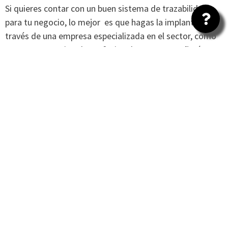
Si quieres contar con un buen sistema de trazabilidad
para tu negocio, lo mejor es que hagas la implantación a
través de una empresa especializada en el sector, como
Maresa. Un equipo de profesionales te acompañará
durante el proceso siguiente:
Definir objetivos de sostenibilidad
y
determinar dónde la trazabilidad va a generar
mayor valor en la empresa.
Determinar qué
procesos
o insumos de un
producto son más importantes para los clientes.
Incorporación de los métodos adecuados de
captura y validación de datos
.
Elegir la
tecnología adecuada
para satisfacer
las necesidades de tu negocio.