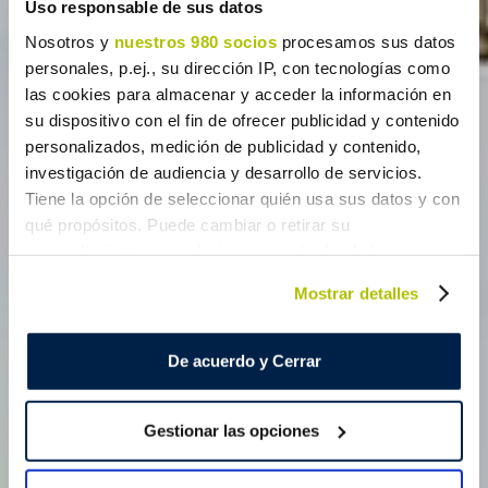
Uso responsable de sus datos
Nosotros y
nuestros 980 socios
procesamos sus datos
personales, p.ej., su dirección IP, con tecnologías como
las cookies para almacenar y acceder la información en
su dispositivo con el fin de ofrecer publicidad y contenido
personalizados, medición de publicidad y contenido,
investigación de audiencia y desarrollo de servicios.
Tiene la opción de seleccionar quién usa sus datos y con
qué propósitos. Puede cambiar o retirar su
consentimiento en cualquier momento desde la
Declaración de cookies o clicando en el Menú de
Mostrar detalles
consentimiento.
Obtenga más información sobre cómo se procesan sus
De acuerdo y Cerrar
datos personales y establezca sus preferencias en la
sección de datos
. Puede cambiar o retirar su
Gestionar las opciones
consentimiento en cualquier momento en la Declaración
de cookies.