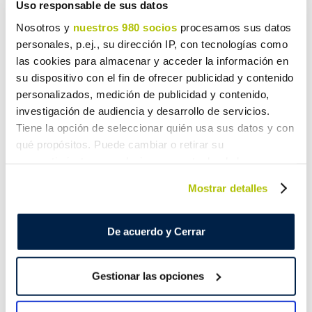
Uso responsable de sus datos
Especial Marruecos
Nosotros y
nuestros 980 socios
procesamos sus datos
personales, p.ej., su dirección IP, con tecnologías como
las cookies para almacenar y acceder la información en
Si necesitas enviar un paquete a Marruecos, Maresa
su dispositivo con el fin de ofrecer publicidad y contenido
Logística te ofrece las mejores condiciones gracias a su
personalizados, medición de publicidad y contenido,
envío especial al destino. Llegamos por mar, con grupaje,
investigación de audiencia y desarrollo de servicios.
contenedores completos, embalaje, consolidación y
Tiene la opción de seleccionar quién usa sus datos y con
agente de aduanas en la llegada.
qué propósitos. Puede cambiar o retirar su
consentimiento en cualquier momento desde la
Declaración de cookies o clicando en el Menú de
Recogida en cualquier lugar de España y Portugal
Mostrar detalles
consentimiento.
y entrega en muelle de destino.
Recepción de carga en Barcelona, Madrid,
Obtenga más información sobre cómo se procesan sus
De acuerdo y Cerrar
Alicante, Sevilla, Gran Canaria y Tenerife.
datos personales y establezca sus preferencias en la
Salidas quincenales y entrega entre 1 y 10 días,
sección de datos
. Puede cambiar o retirar su
según escala.
Gestionar las opciones
consentimiento en cualquier momento en la Declaración
Gestionamos toda la documentación y factura
de cookies.
comercial.