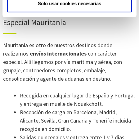
Solo usar cookies necesarias
Las cookies de este sitio web se usan para personalizar
el contenido y los anuncios, ofrecer funciones de redes
Especial Mauritania
sociales y analizar el tráfico. Además, compartimos
información sobre el uso que haga del sitio web con
nuestros partners de redes sociales, publicidad y análisis
Mauritania es otro de nuestros destinos donde
web, quienes pueden combinarla con otra información
que les haya proporcionado o que hayan recopilado a
realizamos
envíos internacionales
con carácter
partir del uso que haya hecho de sus servicios.
especial. Allí llegamos por vía marítima y aérea, con
grupaje, contenedores completos, embalaje,
consolidación y agente de aduanas en destino.
Recogida en cualquier lugar de España y Portugal
y entrega en muelle de Nouakchott.
Recepción de carga en Barcelona, Madrid,
Alicante, Sevilla, Gran Canaria y Tenerife incluida
recogida en domicilio.
Salidas quincenales y entrega entre 1 y 7 días,