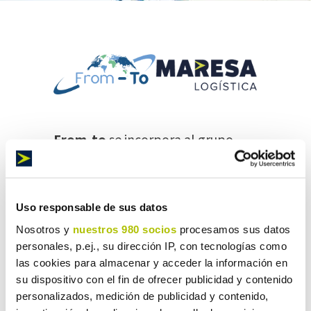
From-to
se incorpora al grupo
Maresa Logística
, operador
logístico y de transporte, con
capacidad de ofrecer soluciones de
Uso responsable de sus datos
alto valor añadido a sus clientes.
Nosotros y
nuestros 980 socios
procesamos sus datos
personales, p.ej., su dirección IP, con tecnologías como
Maresa logística
cuenta con más
las cookies para almacenar y acceder la información en
su dispositivo con el fin de ofrecer publicidad y contenido
de 100 años de experiencia
personalizados, medición de publicidad y contenido,
acumulada y se han convertido en