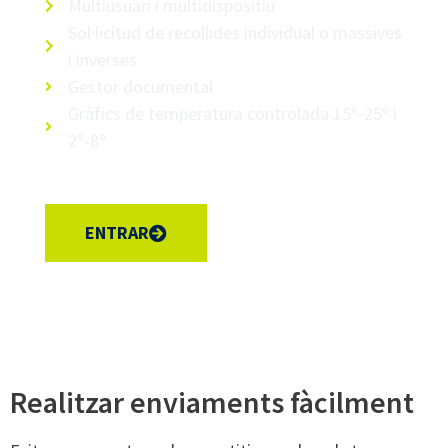
Multiusuari i multidispositiu
Sol·licitud de recollides individual o massives
i inverses
Gestor documental
Gràfics de temperatura controlada 15º-25º i
2º-8º
ENTRAR
Realitzar enviaments fàcilment