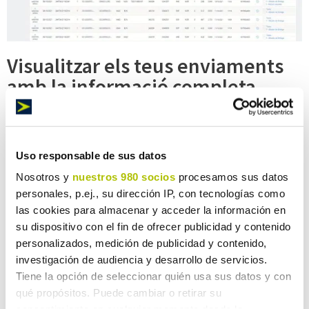
Visualitzar els teus enviaments
amb la informació completa
Controleu tots els enviaments realitzats i en curs, amb
accés a tota la informació que necessiteu
Uso responsable de sus datos
Nosotros y
nuestros 980 socios
procesamos sus datos
Cerca per qualsevol dada de l'enviament i la data
personales, p.ej., su dirección IP, con tecnologías como
Històric i situació actual de les expedicions
las cookies para almacenar y acceder la información en
Documents de l'enviament
su dispositivo con el fin de ofrecer publicidad y contenido
personalizados, medición de publicidad y contenido,
Compartir i imprimir l’enviament
investigación de audiencia y desarrollo de servicios.
Descàrrega de factures de despeses de l'enviament
Tiene la opción de seleccionar quién usa sus datos y con
amb signatura digital
qué propósitos. Puede cambiar o retirar su