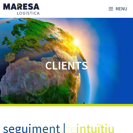
MENU
CLIENTS
seguiment |
còmode